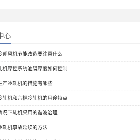
中心
冷却风机节能改造要注意什么
轧机厚控系统油膜厚度如何控制
生产冷轧机的措施有哪些
冷轧机和六棍冷轧机的用途特点
情况下轧机采用的谐波治理
冷轧机事故延续的方法