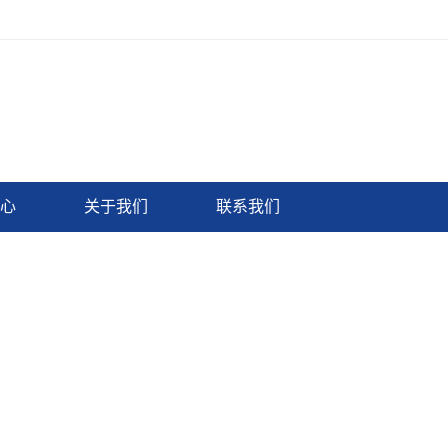
心
关于我们
联系我们