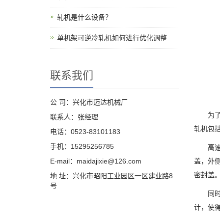
轧机是什么设备？
单机架可逆冷轧机如何进行优化调整
联系我们
公 司：兴化市迈达机械厂
为了要
联系人：张经理
轧机包
电话：0523-83101183
手机：15295256785
高速热
E-mail：maidajixie@126.com
盖，外
密封盖
地 址：兴化市昭阳工业园区一区建业路8
号
同时，
计，使