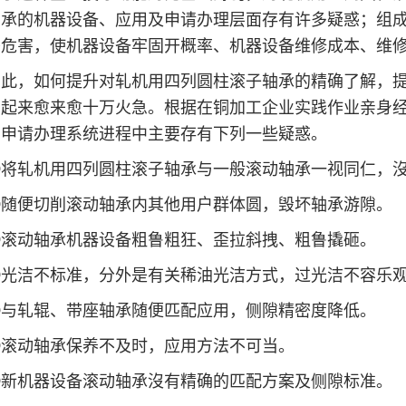
轴承的机器设备、应用及申请办理层面存有许多疑惑；组
惑危害，使机器设备牢固开概率、机器设备维修成本、维
，如何提升对轧机用四列圆柱滚子轴承的精确了解，提
看起来愈来愈十万火急。根据在铜加工企业实践作业亲身
和申请办理系统进程中主要存有下列一些疑惑。
轧机用四列圆柱滚子轴承与一般滚动轴承一视同仁，沒
便切削滚动轴承内其他用户群体圆，毁坏轴承游隙。
动轴承机器设备粗鲁粗狂、歪拉斜拽、粗鲁撬砸。
洁不标准，分外是有关稀油光洁方式，过光洁不容乐
轧辊、带座轴承随便匹配应用，侧隙精密度降低。
动轴承保养不及时，应用方法不可当。
机器设备滚动轴承沒有精确的匹配方案及侧隙标准。