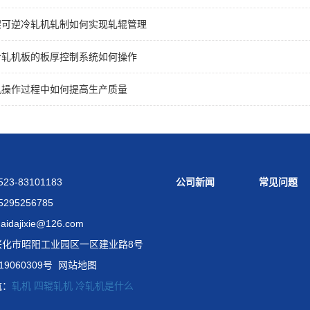
架可逆冷轧机轧制如何实现轧辊管理
冷轧机板的板厚控制系统如何操作
机操作过程中如何提高生产质量
23-83101183
公司新闻
常见问题
295256785
dajixie@126.com
兴化市昭阳工业园区一区建业路8号
19060309号
网站地图
航：
轧机
四辊轧机
冷轧机是什么