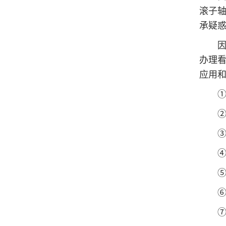
滚子
承疑
因此
办理
应用
①将
②随
③滚
④光
⑤与
⑥滚
⑦新