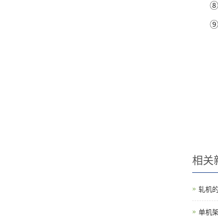
⑧滚
⑨机
相关
轧机
单机