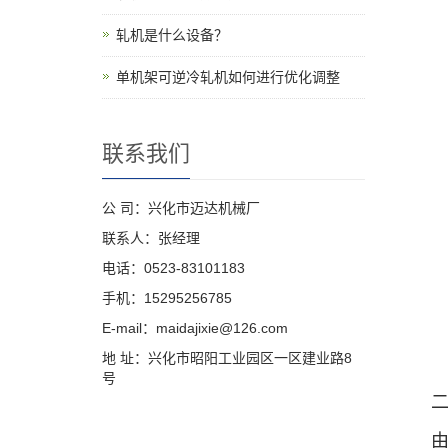
轧机是什么设备？
单机架可逆冷轧机如何进行优化调整
联系我们
公 司：兴化市迈达机械厂
联系人：张经理
电话：0523-83101183
手机：15295256785
E-mail：maidajixie@126.com
地 址：兴化市昭阳工业园区一区建业路8
号
二
由于