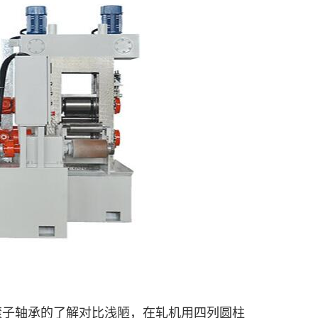
子轴承的了解对比浅陋，在轧机用四列圆柱