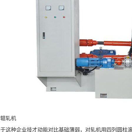
辊轧机
这种企业技才动能对比基础薄弱，对轧机用四列圆柱滚