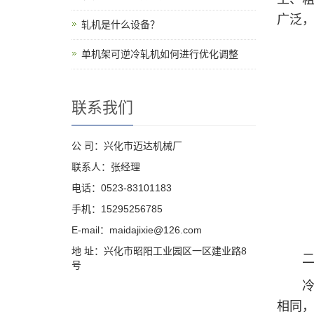
广泛
轧机是什么设备？
单机架可逆冷轧机如何进行优化调整
联系我们
公 司：兴化市迈达机械厂
联系人：张经理
电话：0523-83101183
手机：15295256785
E-mail：maidajixie@126.com
地 址：兴化市昭阳工业园区一区建业路8
二、
号
冷轧
相同