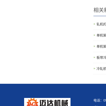
相关
轧机
单机
单机
板带
冷轧
电话：05